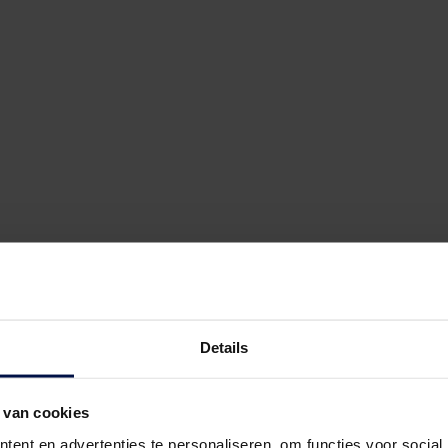
nden die je nodig hebt én waar je een band met je collega
e wordt meegenomen met nieuwtjes en ontwikkelingen van 
je hebt de eerste stap gezet!
Details
 van cookies
ent en advertenties te personaliseren, om functies voor social