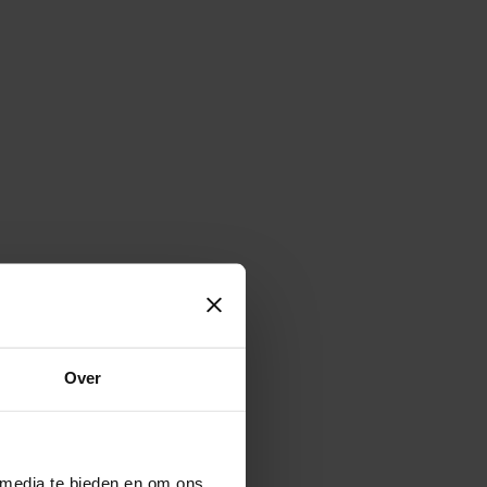
’s opbouwt, maar ook met de andere teams. Je vindt er
Bram. Zo ben je altijd op de hoogte en écht onderdeel
Over
 media te bieden en om ons