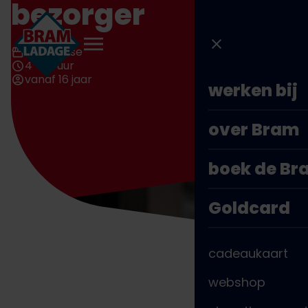
bezorger
Direct
naar
inhoud
Spijkenisse
4 - 16 uur
vanaf 16 jaar
werken bij
over Bram
boek de B
Goldcard
cadeaukaart
webshop