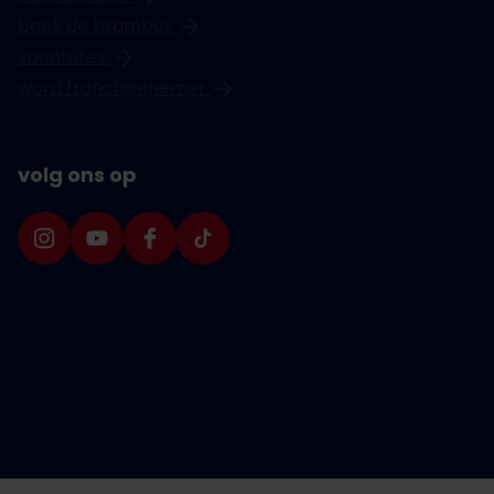
boek de brambus
vacatures
word franchisenemer
volg ons op