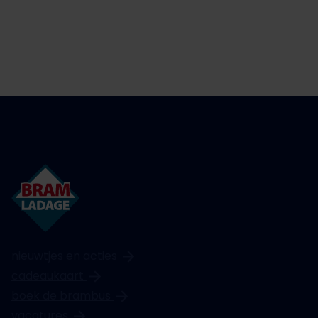
nieuwtjes en acties
cadeaukaart
boek de brambus
vacatures