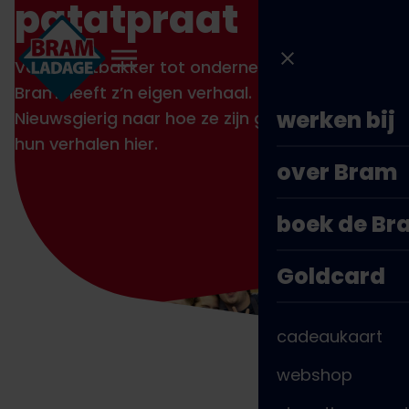
patatpraat
Direct
naar
inhoud
Van patatbakker tot ondernemer, iedereen bij
Bram heeft z’n eigen verhaal.
werken bij
Nieuwsgierig naar hoe ze zijn gegroeid? Lees
hun verhalen hier.
over Bram
boek de B
Goldcard
cadeaukaart
webshop