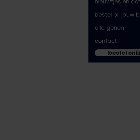
nieuwtjes en act
bestel bij jouw 
allergenen
contact
bestel onl
Mikey (23) – Franchisenemer
“Het is echt niet
gewoon een bijbaantje,
we zijn ondernemers.”