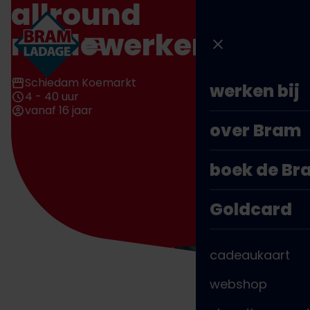
allround
Direct
naar
medewerker
inhoud
Schiedam Koemarkt
werken bij
4 - 40 uur
vanaf 16 jaar
over Bram
boek de B
Goldcard
cadeaukaart
webshop