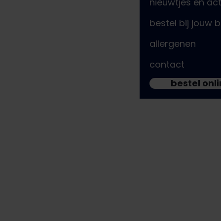
nieuwtjes en act
bestel bij jouw 
allergenen
contact
bestel onl
kom bij de bram-fam!
Op zoek naar je eerste bijbaan óf al een beetje
horeca-ervaring? Wij bieden jou een betrouwbare,
leerzame maar bovenal gezellige werkplek waar je
je thuis voelt. Stap voor stap geven we jou ons
patat-dna mee, van small talk tot gastbeleving, bij
ons groei je lekker door op je eigen tempo. Ben je
een dagje vroeg uit school óf een hele dag vrij in het