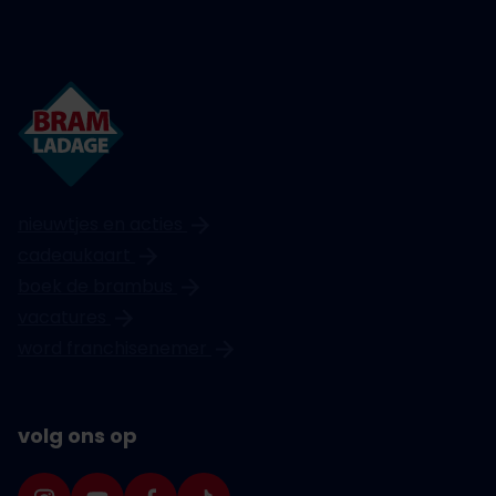
nieuwtjes en acties
cadeaukaart
boek de brambus
vacatures
word franchisenemer
volg ons op