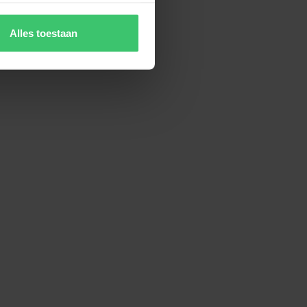
Alles toestaan
deur, ik ben nooit meer