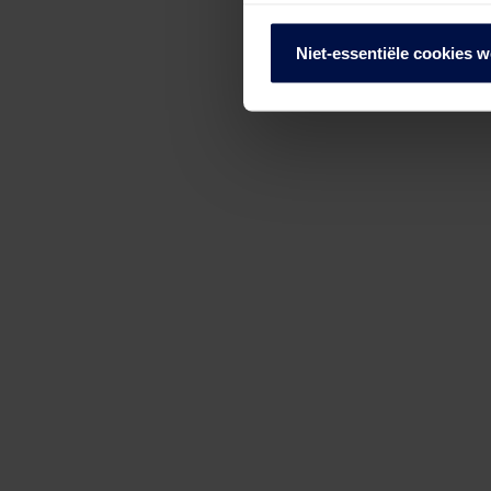
We werken samen met
68 d
Niet-essentiële cookies 
“Een week vóórdat ik 1