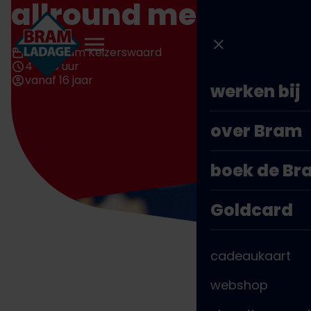
allround medewerk
Direct
naar
inhoud
Rotterdam Keizerswaard
4 - 40 uur
vanaf 16 jaar
werken bij
over Bram
boek de B
Goldcard
cadeaukaart
webshop