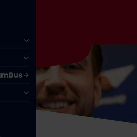
er
ramBus