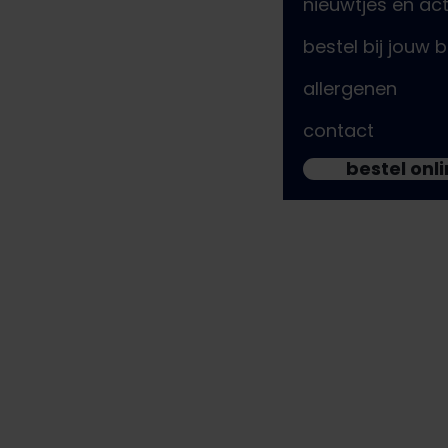
nieuwtjes en act
bestel bij jouw 
allergenen
contact
kom bij de bram-fam!
bestel onl
Op zoek naar je eerste bijbaan óf al een beetje horeca
Stap voor stap geven we jou ons patat-dna mee, van smal
hele dag vrij in het weekend? Laat het ons weten! Want als
past.
Lees snel verder en bekijk of deze vacature bij jou past o
wat ga je doen?
Bij Bram geloven we dat je pas met plezier naar je werk g