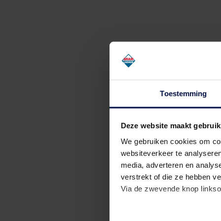
Toestemming
stap 1: formulier invullen
Deze website maakt gebruik
Vul het sollicitatieformulier in met je contactgegevens, g
We gebruiken cookies om cont
websiteverkeer te analyseren
media, adverteren en analys
verstrekt of die ze hebben v
Via de zwevende knop linkso