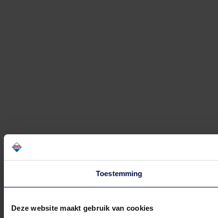
Zuidplein 568 (nabij AH)
Rotterdam Zuidplein 731
Zuidplein 731 (nabij JD Sports)
Schiedam Koemarkt
Koemarkt 20
Schiedam Spaland
Hof van Spaland 64B
Toestemming
Spijkenisse
Uitstraat 1
Deze website maakt gebruik van cookies