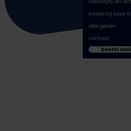
nieuwtjes en act
bestel bij jouw 
Berkel en Rodenrijs
allergenen
Centrumpassage 1
contact
Bleiswijk Prisma
bestel onl
Jadestraat 13
Capelle aan den IJssel Koperwiek
Centrumpassage 39 – 41
Delft centrum
Paradijspoort 8