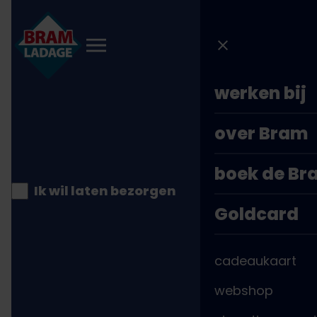
Direct
naar
inhoud
werken bij
over Bram
boek de B
Ik wil laten bezorgen
Goldcard
Kaartweergave
cadeaukaart
Alphen aan den Rijn
webshop
Pieter Doelmanstraat 21