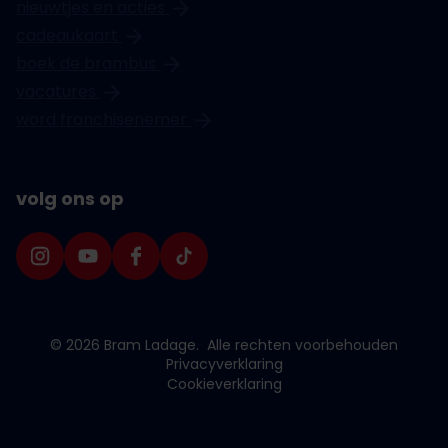
nieuwtjes en acties
Stationsplein 31-32
cadeaukaart
boek de brambus
Den Haag Spuistraat
vacatures
Spuistraat 72
word franchisenemer
Dordrecht
volg ons op
Bagijnhof 62
Eindhoven Woensel
Winkelcentrum Woensel 400B
© 2026 Bram Ladage.
Alle rechten voorbehouden
Privacyverklaring
Cookieverklaring
Etten-Leur
Hof van den Houte 113