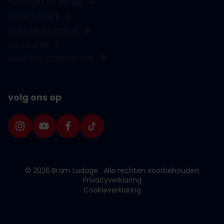
nieuwtjes en acties
cadeaukaart
boek de brambus
vacatures
word franchisenemer
volg ons op
© 2026 Bram Ladage.
Alle rechten voorbehouden
Privacyverklaring
Cookieverklaring