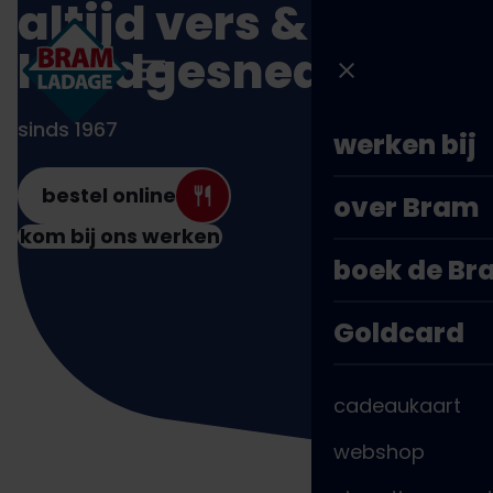
altijd vers &
Direct
naar
handgesneden
inhoud
sinds 1967
werken bij
bestel online
over Bram
kom bij ons werken
boek de B
Goldcard
cadeaukaart
webshop