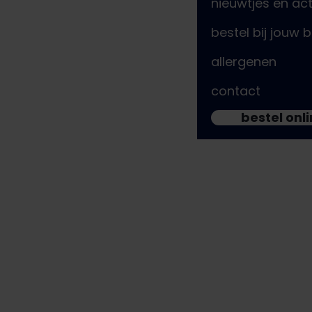
nieuwtjes en act
bestel bij jouw 
allergenen
contact
bestel onl
vers van de pers
nieuwtjes & acties om van te smullen