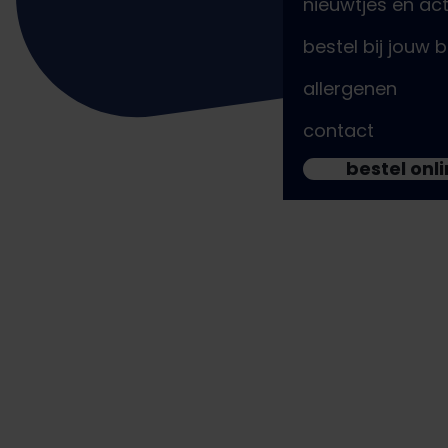
nieuwtjes en act
bestel bij jouw 
Berkel en Rodenrijs
allergenen
Centrumpassage 1
contact
Bleiswijk Prisma
bestel onl
Jadestraat 13
Capelle aan den IJssel Koperwiek
Centrumpassage 39 – 41
Delft centrum
Paradijspoort 8