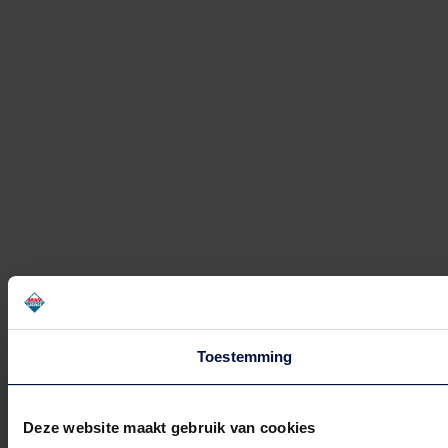
Zuidplein 568 (nabij AH)
Rotterdam Zuidplein 731
Zuidplein 731 (nabij JD Sports)
Schiedam Koemarkt
Koemarkt 20
Schiedam Spaland
Hof van Spaland 64B
Toestemming
Spijkenisse
Uitstraat 1
Deze website maakt gebruik van cookies