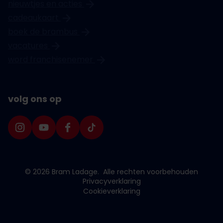
nieuwtjes en acties
Stationsplein 31-32
cadeaukaart
boek de brambus
Den Haag Spuistraat
vacatures
Spuistraat 72
word franchisenemer
Dordrecht
volg ons op
Bagijnhof 62
Eindhoven Woensel
Winkelcentrum Woensel 400B
© 2026 Bram Ladage.
Alle rechten voorbehouden
Privacyverklaring
Cookieverklaring
Etten-Leur
Hof van den Houte 113