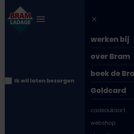
Direct
naar
inhoud
werken bij
over Bram
boek de B
Ik wil laten bezorgen
Goldcard
Kaartweergave
cadeaukaart
Alphen aan den Rijn
webshop
Pieter Doelmanstraat 21